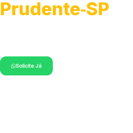
Prudente‑SP
Serviços completos em interfones.
Profissionais atendendo na sua região.
Solicite Já