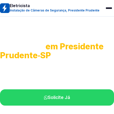
Eletricista
Instalação de Câmeras de Segurança, Presidente Prudente
Instalação de Câmeras de
Segurança
em Presidente
Prudente‑SP
Projetos completos para vigilância.
Profissionais atendendo na sua região.
Solicite Já