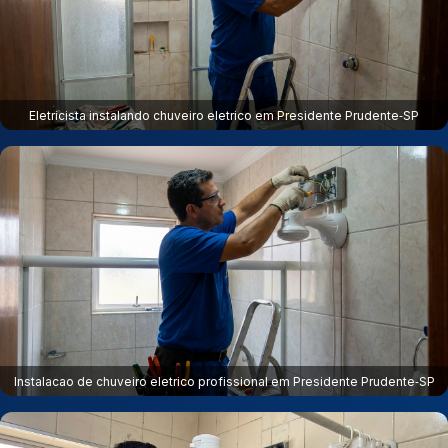
Eletricista instalando chuveiro eletrico em Presidente Prudente‑SP
Instalacao de chuveiro eletrico profissional em Presidente Prudente‑SP