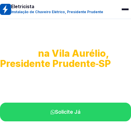
Eletricista
Instalação de Chuveiro Elétrico, Presidente Prudente
Instalação de Chuveiro
Elétrico
na Vila Aurélio,
Presidente Prudente‑SP
Troca, montagem e regulagem.
Profissionais atendendo perto de você.
Solicite Já