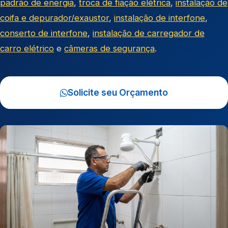
padrão de energia
,
troca de fiação elétrica
,
instalação de
coifa e depurador/exaustor
,
instalação de interfone
,
conserto de interfone
,
instalação de carregador de
carro elétrico
e
câmeras de segurança
.
Solicite seu Orçamento