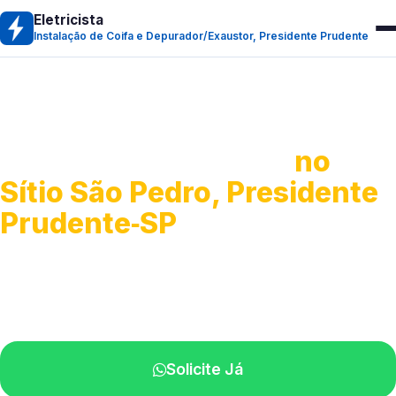
Eletricista
Instalação de Coifa e Depurador/Exaustor, Presidente Prudente
Instalação de Coifa e
Depurador/Exaustor
no
Sítio São Pedro, Presidente
Prudente‑SP
Equipamentos para ventilação e sucção.
Profissionais disponíveis na sua cidade.
Solicite Já