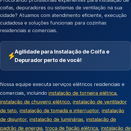
Procurando profissionais experientes para instalação de
coifas, depuradores ou sistemas de ventilação na sua
cidade? Atuamos com atendimento eficiente, execução
cuidadosa e soluções funcionais para cozinhas
residenciais e comerciais.
Agilidade para Instalação de Coifa e
Depurador perto de você!
Nossa equipe executa serviços elétricos residenciais e
comerciais, incluindo
instalação de torneira elétrica
,
instalação de chuveiro elétrico
,
instalação de ventilador
de teto
,
instalação de tomada e interruptor
,
instalação
de disjuntor
,
instalação de luminárias
,
instalação de
padrão de energia
,
troca de fiação elétrica
,
instalação de