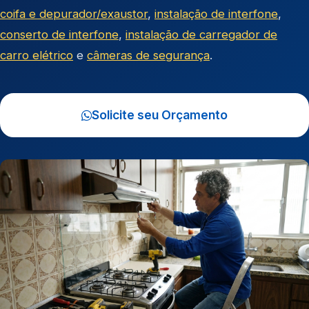
coifa e depurador/exaustor
,
instalação de interfone
,
conserto de interfone
,
instalação de carregador de
carro elétrico
e
câmeras de segurança
.
Solicite seu Orçamento