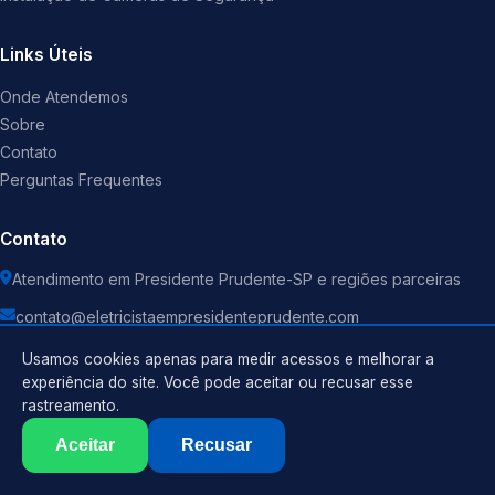
Links Úteis
Onde Atendemos
Sobre
Contato
Perguntas Frequentes
Contato
Atendimento em Presidente Prudente-SP e regiões parceiras
contato@eletricistaempresidenteprudente.com
Usamos cookies apenas para medir acessos e melhorar a
experiência do site. Você pode aceitar ou recusar esse
rastreamento.
Política de Privacidade
Aceitar
Recusar
©
2026
Eletricista
. Todos os direitos reservados.
Termos de Uso
Sitemap