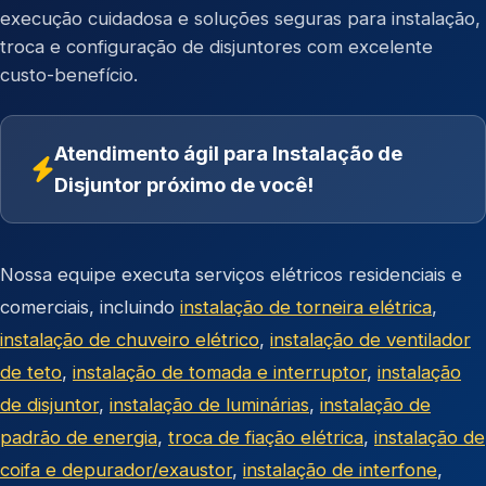
execução cuidadosa e soluções seguras para instalação,
troca e configuração de disjuntores com excelente
custo-benefício.
Atendimento ágil para Instalação de
Disjuntor próximo de você!
Nossa equipe executa serviços elétricos residenciais e
comerciais, incluindo
instalação de torneira elétrica
,
instalação de chuveiro elétrico
,
instalação de ventilador
de teto
,
instalação de tomada e interruptor
,
instalação
de disjuntor
,
instalação de luminárias
,
instalação de
padrão de energia
,
troca de fiação elétrica
,
instalação de
coifa e depurador/exaustor
,
instalação de interfone
,