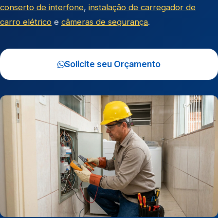
conserto de interfone
,
instalação de carregador de
carro elétrico
e
câmeras de segurança
.
Solicite seu Orçamento