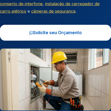
conserto de interfone
,
instalação de carregador de
carro elétrico
e
câmeras de segurança
.
Solicite seu Orçamento