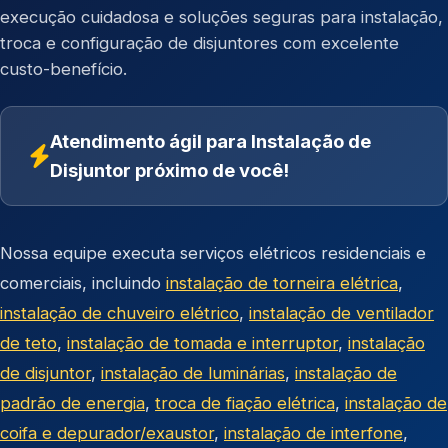
execução cuidadosa e soluções seguras para instalação,
troca e configuração de disjuntores com excelente
custo-benefício.
Atendimento ágil para Instalação de
Disjuntor próximo de você!
Nossa equipe executa serviços elétricos residenciais e
comerciais, incluindo
instalação de torneira elétrica
,
instalação de chuveiro elétrico
,
instalação de ventilador
de teto
,
instalação de tomada e interruptor
,
instalação
de disjuntor
,
instalação de luminárias
,
instalação de
padrão de energia
,
troca de fiação elétrica
,
instalação de
coifa e depurador/exaustor
,
instalação de interfone
,