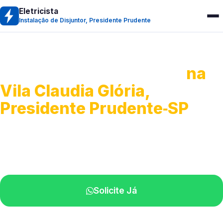
Eletricista
Instalação de Disjuntor, Presidente Prudente
Instalação de Disjuntor
na
Vila Claudia Glória,
Presidente Prudente‑SP
Troca, ajuste e instalação de disjuntores.
Profissionais qualificados perto de você.
Solicite Já