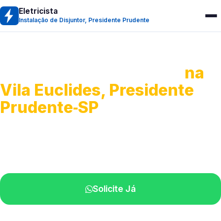
Eletricista
Instalação de Disjuntor, Presidente Prudente
Instalação de Disjuntor
na
Vila Euclides, Presidente
Prudente‑SP
Troca, ajuste e instalação de disjuntores.
Profissionais qualificados perto de você.
Solicite Já