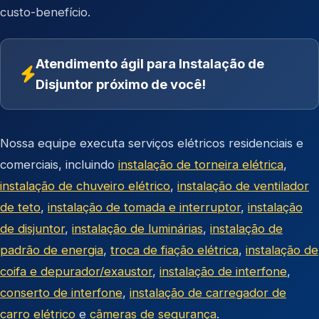
custo-benefício.
Atendimento ágil para Instalação de
Disjuntor próximo de você!
Nossa equipe executa serviços elétricos residenciais e
comerciais, incluindo
instalação de torneira elétrica
,
instalação de chuveiro elétrico
,
instalação de ventilador
de teto
,
instalação de tomada e interruptor
,
instalação
de disjuntor
,
instalação de luminárias
,
instalação de
padrão de energia
,
troca de fiação elétrica
,
instalação de
coifa e depurador/exaustor
,
instalação de interfone
,
conserto de interfone
,
instalação de carregador de
carro elétrico
e
câmeras de segurança
.