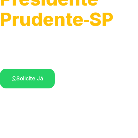
Prudente‑SP
Fixação, troca e ajuste de iluminação.
Profissionais atendendo perto de você.
Solicite Já