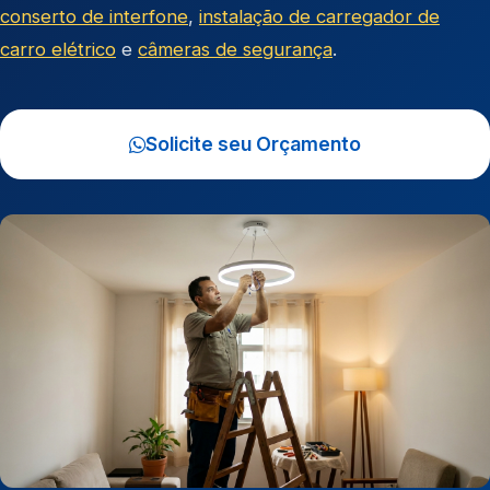
conserto de interfone
,
instalação de carregador de
carro elétrico
e
câmeras de segurança
.
Solicite seu Orçamento