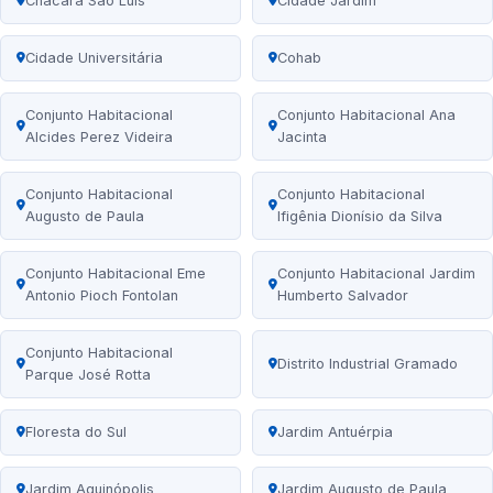
Chácara São Luís
Cidade Jardim
Cidade Universitária
Cohab
Conjunto Habitacional
Conjunto Habitacional Ana
Alcides Perez Videira
Jacinta
Conjunto Habitacional
Conjunto Habitacional
Augusto de Paula
Ifigênia Dionísio da Silva
Conjunto Habitacional Eme
Conjunto Habitacional Jardim
Antonio Pioch Fontolan
Humberto Salvador
Conjunto Habitacional
Distrito Industrial Gramado
Parque José Rotta
Floresta do Sul
Jardim Antuérpia
Jardim Aquinópolis
Jardim Augusto de Paula