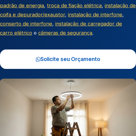
padrão de energia
,
troca de fiação elétrica
,
instalação de
coifa e depurador/exaustor
,
instalação de interfone
,
conserto de interfone
,
instalação de carregador de
carro elétrico
e
câmeras de segurança
.
Solicite seu Orçamento