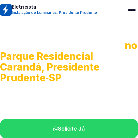
Eletricista
Instalação de Luminárias, Presidente Prudente
Instalação de Luminárias
no
Parque Residencial
Carandá, Presidente
Prudente‑SP
Fixação, troca e ajuste de iluminação.
Profissionais atendendo perto de você.
Solicite Já