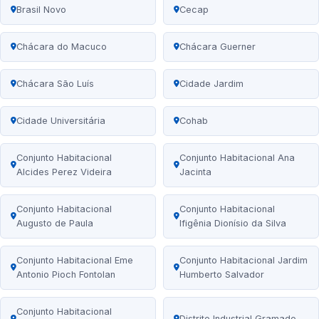
Brasil Novo
Cecap
Chácara do Macuco
Chácara Guerner
Chácara São Luís
Cidade Jardim
Cidade Universitária
Cohab
Conjunto Habitacional
Conjunto Habitacional Ana
Alcides Perez Videira
Jacinta
Conjunto Habitacional
Conjunto Habitacional
Augusto de Paula
Ifigênia Dionísio da Silva
Conjunto Habitacional Eme
Conjunto Habitacional Jardim
Antonio Pioch Fontolan
Humberto Salvador
Conjunto Habitacional
Distrito Industrial Gramado