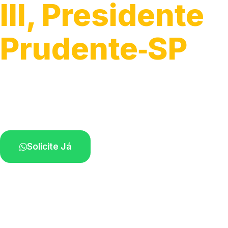
III, Presidente
Prudente‑SP
Fixação, troca e ajuste de iluminação.
Profissionais atendendo perto de você.
Solicite Já