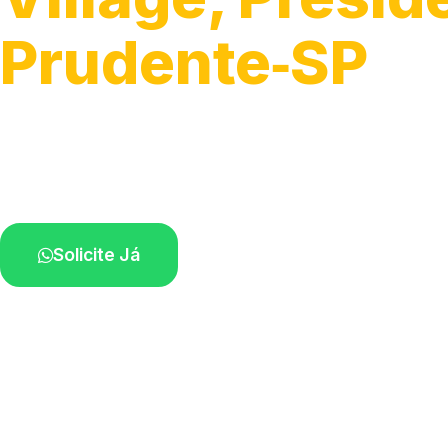
Prudente‑SP
Fixação, troca e ajuste de iluminação.
Profissionais atendendo perto de você.
Solicite Já