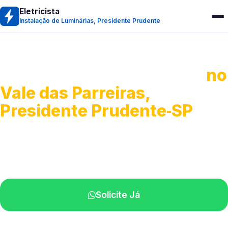
Eletricista
Instalação de Luminárias, Presidente Prudente
Instalação de Luminárias
no
Vale das Parreiras,
Presidente Prudente‑SP
Fixação, troca e ajuste de iluminação.
Profissionais atendendo perto de você.
Solicite Já