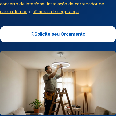
conserto de interfone
,
instalação de carregador de
carro elétrico
e
câmeras de segurança
.
Solicite seu Orçamento