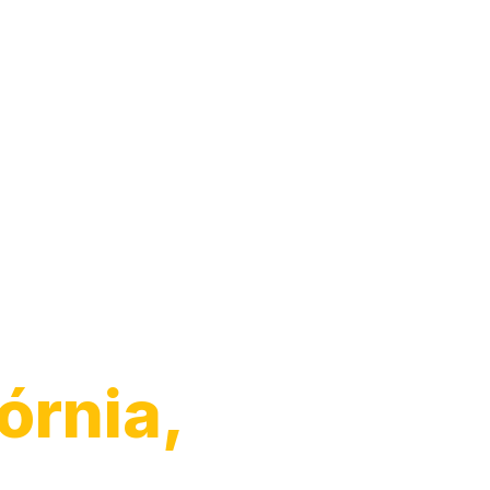
Padrão
órnia,