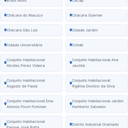
Brasil Novo
Cecap
Chácara do Macuco
Chácara Guerner
Chácara São Luís
Cidade Jardim
Cidade Universitária
Cohab
Conjunto Habitacional
Conjunto Habitacional Ana
Alcides Perez Videira
Jacinta
Conjunto Habitacional
Conjunto Habitacional
Augusto de Paula
Ifigênia Dionísio da Silva
Conjunto Habitacional Eme
Conjunto Habitacional Jardim
Antonio Pioch Fontolan
Humberto Salvador
Conjunto Habitacional
Distrito Industrial Gramado
Parque José Rotta