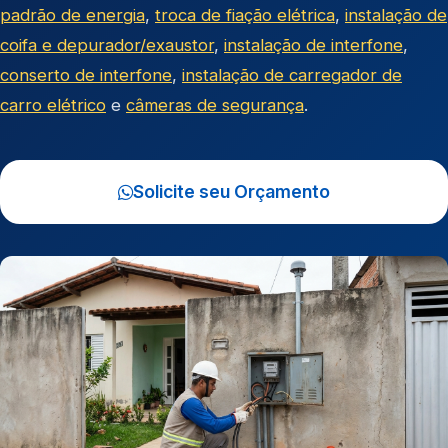
padrão de energia
,
troca de fiação elétrica
,
instalação de
coifa e depurador/exaustor
,
instalação de interfone
,
conserto de interfone
,
instalação de carregador de
carro elétrico
e
câmeras de segurança
.
Solicite seu Orçamento