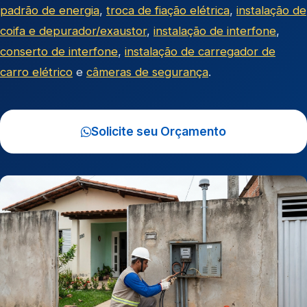
padrão de energia
,
troca de fiação elétrica
,
instalação de
coifa e depurador/exaustor
,
instalação de interfone
,
conserto de interfone
,
instalação de carregador de
carro elétrico
e
câmeras de segurança
.
Solicite seu Orçamento