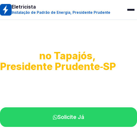
Eletricista
Instalação de Padrão de Energia, Presidente Prudente
Instalação de Padrão de
Energia
no Tapajós,
Presidente Prudente‑SP
Execução da entrada de energia.
Profissionais qualificados na sua região.
Solicite Já