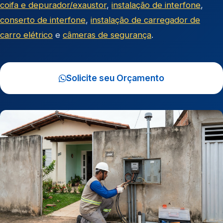
coifa e depurador/exaustor
,
instalação de interfone
,
conserto de interfone
,
instalação de carregador de
carro elétrico
e
câmeras de segurança
.
Solicite seu Orçamento