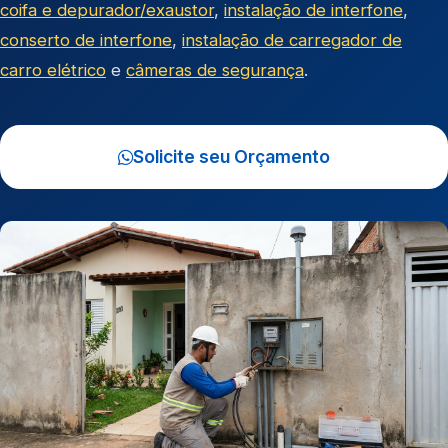
coifa e depurador/exaustor
,
instalação de interfone
,
conserto de interfone
,
instalação de carregador de
carro elétrico
e
câmeras de segurança
.
Solicite seu Orçamento