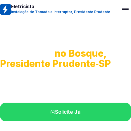
Eletricista
Instalação de Tomada e Interruptor, Presidente Prudente
Instalação de Tomada e
Interruptor
no Bosque,
Presidente Prudente‑SP
Instalação e troca de componentes elétricos.
Profissionais experientes atuando na sua região.
Solicite Já