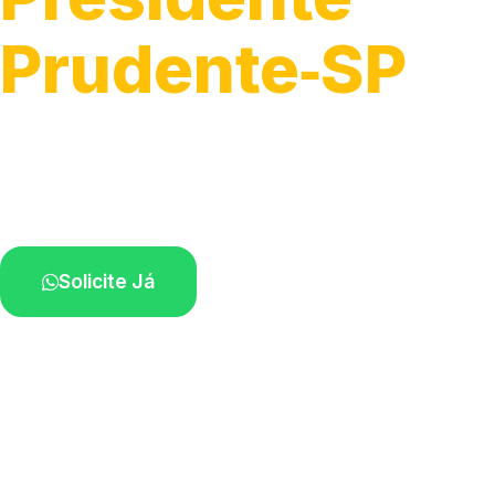
Prudente‑SP
Instalação e troca de componentes elétrico
Profissionais experientes atuando na sua r
Solicite Já