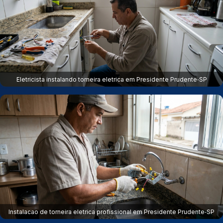
Eletricista instalando torneira eletrica em Presidente Prudente‑SP
Instalacao de torneira eletrica profissional em Presidente Prudente‑SP