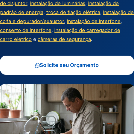
de disjuntor
,
instalação de luminárias
,
instalação de
padrão de energia
,
troca de fiação elétrica
,
instalação de
coifa e depurador/exaustor
,
instalação de interfone
,
conserto de interfone
,
instalação de carregador de
carro elétrico
e
câmeras de segurança
.
Solicite seu Orçamento