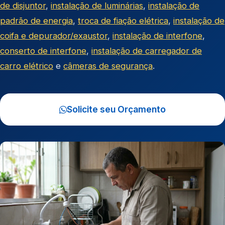
de disjuntor
,
instalação de luminárias
,
instalação de
padrão de energia
,
troca de fiação elétrica
,
instalação de
coifa e depurador/exaustor
,
instalação de interfone
,
conserto de interfone
,
instalação de carregador de
carro elétrico
e
câmeras de segurança
.
Solicite seu Orçamento