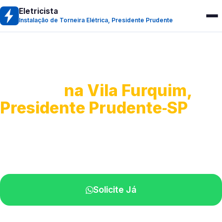
Eletricista
Instalação de Torneira Elétrica, Presidente Prudente
Instalação de Torneira
Elétrica
na Vila Furquim,
Presidente Prudente‑SP
Serviço de instalação de torneira elétrica.
Profissionais atendendo perto de você.
Solicite Já