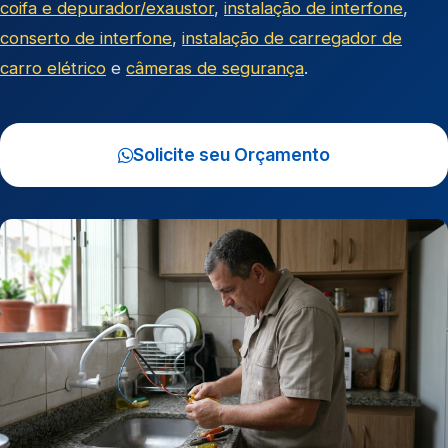
coifa e depurador/exaustor
,
instalação de interfone
,
conserto de interfone
,
instalação de carregador de
carro elétrico
e
câmeras de segurança
.
Solicite seu Orçamento