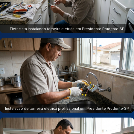
Eletricista instalando torneira eletrica em Presidente Prudente‑SP
Instalacao de torneira eletrica profissional em Presidente Prudente‑SP