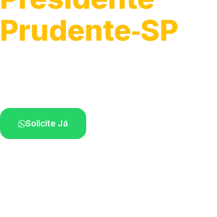
Prudente‑SP
Montagem e ajustes em ventiladores.
Técnicos experientes na sua região.
Solicite Já