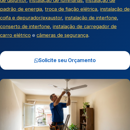
de disjuntor
,
instalação de luminárias
,
instalação de
padrão de energia
,
troca de fiação elétrica
,
instalação de
coifa e depurador/exaustor
,
instalação de interfone
,
conserto de interfone
,
instalação de carregador de
carro elétrico
e
câmeras de segurança
.
Solicite seu Orçamento