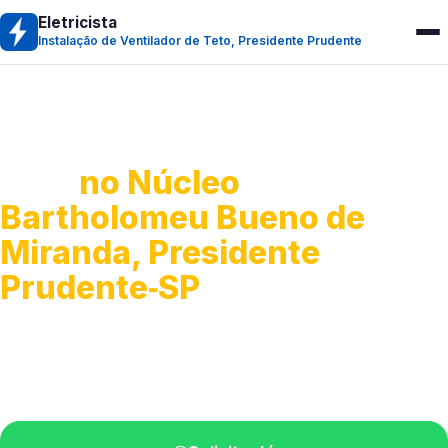
Eletricista
Instalação de Ventilador de Teto, Presidente Prudente
Instalação de Ventilador de
Teto
no Núcleo
Bartholomeu Bueno de
Miranda, Presidente
Prudente‑SP
Montagem e ajustes em ventiladores.
Técnicos experientes na sua região.