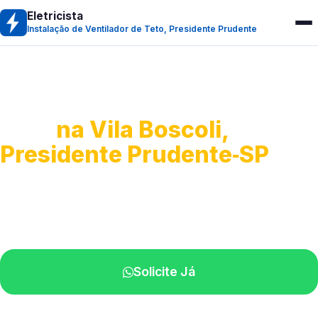
Eletricista
Instalação de Ventilador de Teto, Presidente Prudente
Instalação de Ventilador de
Teto
na Vila Boscoli,
Presidente Prudente‑SP
Montagem e ajustes em ventiladores.
Técnicos experientes na sua região.
Solicite Já