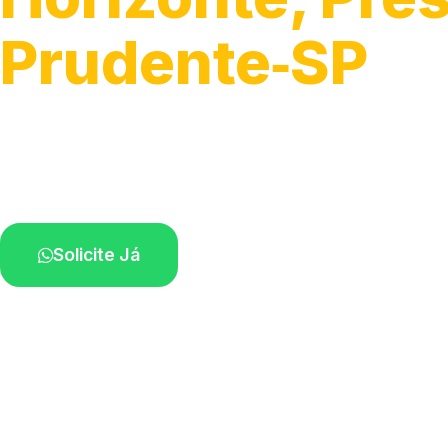
Prudente‑SP
Serviços completos de rede elétrica.
Profissionais capacitados perto de você.
Solicite Já