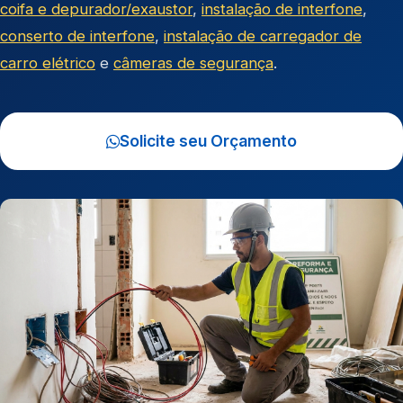
coifa e depurador/exaustor
,
instalação de interfone
,
conserto de interfone
,
instalação de carregador de
carro elétrico
e
câmeras de segurança
.
Solicite seu Orçamento