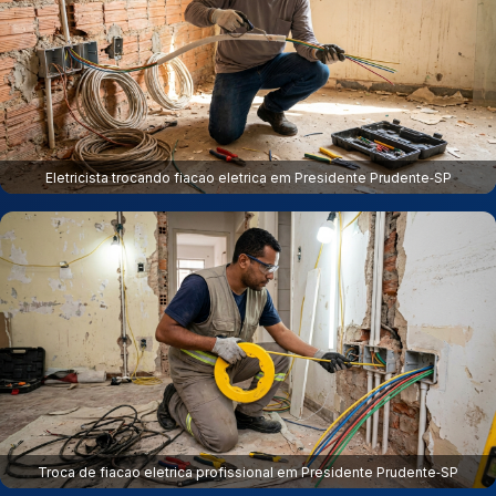
Eletricista trocando fiacao eletrica em Presidente Prudente‑SP
Troca de fiacao eletrica profissional em Presidente Prudente‑SP