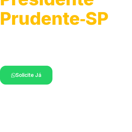
Prudente‑SP
Serviços completos de rede elétrica.
Profissionais capacitados perto de você.
Solicite Já