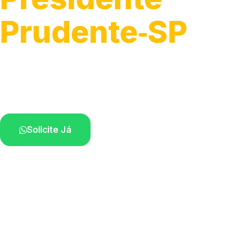
Prudente‑SP
Serviços completos de rede elétrica.
Profissionais capacitados perto de você.
Solicite Já