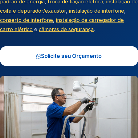
padrão de energia
,
troca de fiação elétrica
,
instalação de
coifa e depurador/exaustor
,
instalação de interfone
,
conserto de interfone
,
instalação de carregador de
carro elétrico
e
câmeras de segurança
.
Solicite seu Orçamento