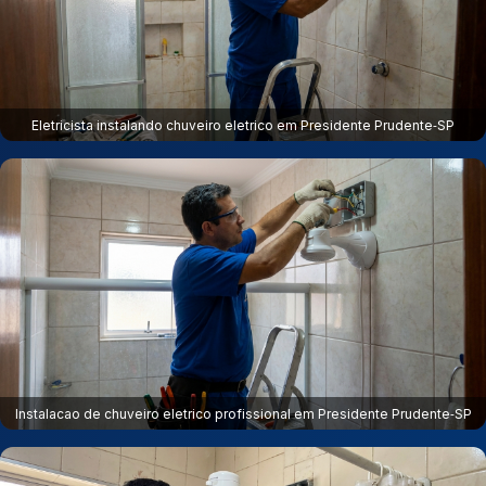
Eletricista instalando chuveiro eletrico em Presidente Prudente‑SP
Instalacao de chuveiro eletrico profissional em Presidente Prudente‑SP