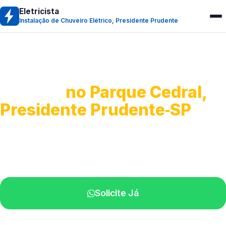
Eletricista
Instalação de Chuveiro Elétrico, Presidente Prudente
Instalação de Chuveiro
Elétrico
no Parque Cedral,
Presidente Prudente‑SP
Troca, montagem e regulagem.
Profissionais atendendo perto de você.
Solicite Já