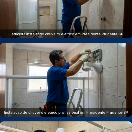
Eletricista instalando chuveiro eletrico em Presidente Prudente‑SP
Instalacao de chuveiro eletrico profissional em Presidente Prudente‑SP