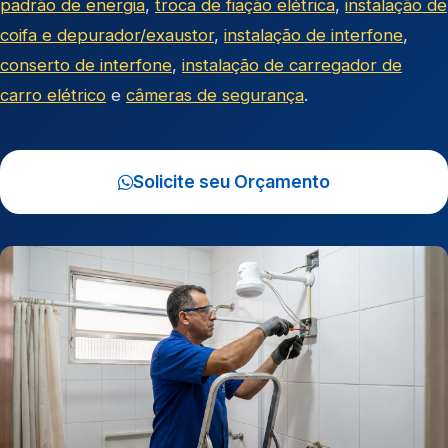
padrão de energia
,
troca de fiação elétrica
,
instalação de
coifa e depurador/exaustor
,
instalação de interfone
,
conserto de interfone
,
instalação de carregador de
carro elétrico
e
câmeras de segurança
.
Solicite seu Orçamento