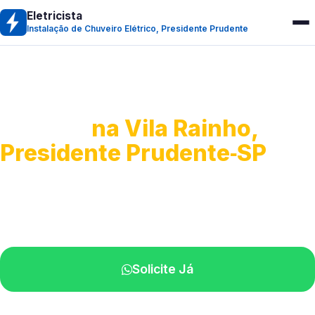
Eletricista
Instalação de Chuveiro Elétrico, Presidente Prudente
Instalação de Chuveiro
Elétrico
na Vila Rainho,
Presidente Prudente‑SP
Troca, montagem e regulagem.
Profissionais atendendo perto de você.
Solicite Já