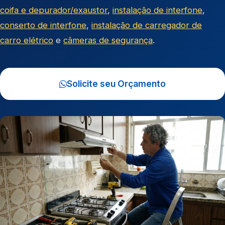
coifa e depurador/exaustor
,
instalação de interfone
,
conserto de interfone
,
instalação de carregador de
carro elétrico
e
câmeras de segurança
.
Solicite seu Orçamento