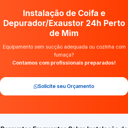
Instalação de Coifa e
Depurador/Exaustor 24h Perto
de Mim
Equipamento sem sucção adequada ou cozinha com
fumaça?
Contamos com profissionais preparados!
Solicite seu Orçamento