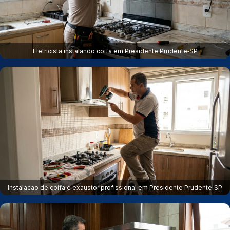
Eletricista instalando coifa em Presidente Prudente‑SP
Instalacao de coifa e exaustor profissional em Presidente Prudente‑SP