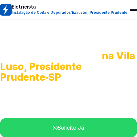
Eletricista
Instalação de Coifa e Depurador/Exaustor, Presidente Prudente
Instalação de Coifa e
Depurador/Exaustor
na Vila
Luso, Presidente
Prudente‑SP
Equipamentos para ventilação e sucção.
Profissionais disponíveis na sua cidade.
Solicite Já