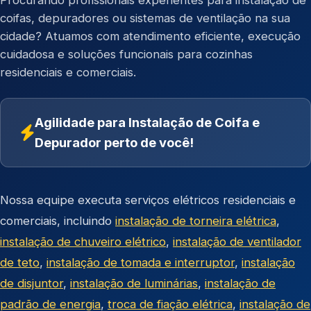
Procurando profissionais experientes para instalação de
coifas, depuradores ou sistemas de ventilação na sua
cidade? Atuamos com atendimento eficiente, execução
cuidadosa e soluções funcionais para cozinhas
residenciais e comerciais.
Agilidade para Instalação de Coifa e
Depurador perto de você!
Nossa equipe executa serviços elétricos residenciais e
comerciais, incluindo
instalação de torneira elétrica
,
instalação de chuveiro elétrico
,
instalação de ventilador
de teto
,
instalação de tomada e interruptor
,
instalação
de disjuntor
,
instalação de luminárias
,
instalação de
padrão de energia
,
troca de fiação elétrica
,
instalação de