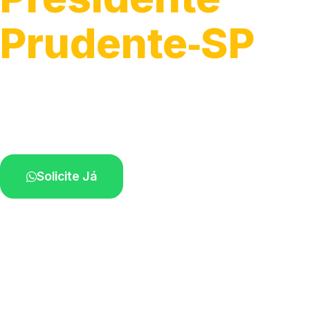
Prudente‑SP
Instalação e troca de componentes elétrico
Profissionais experientes atuando na sua r
Solicite Já