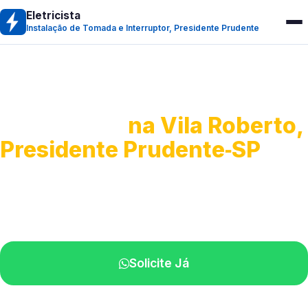
Eletricista
Instalação de Tomada e Interruptor, Presidente Prudente
Instalação de Tomada e
Interruptor
na Vila Roberto,
Presidente Prudente‑SP
Instalação e troca de componentes elétricos.
Profissionais experientes atuando na sua região.
Solicite Já