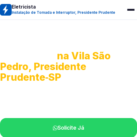
Eletricista
Instalação de Tomada e Interruptor, Presidente Prudente
Instalação de Tomada e
Interruptor
na Vila São
Pedro, Presidente
Prudente‑SP
Instalação e troca de componentes elétricos.
Profissionais experientes atuando na sua região.
Solicite Já