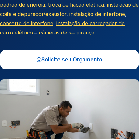
padrão de energia
,
troca de fiação elétrica
,
instalação de
coifa e depurador/exaustor
,
instalação de interfone
,
conserto de interfone
,
instalação de carregador de
carro elétrico
e
câmeras de segurança
.
Solicite seu Orçamento