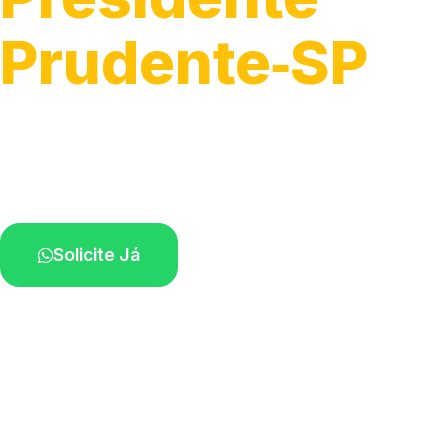
Prudente‑SP
Troca, ajuste e instalação de disjuntores.
Profissionais qualificados perto de você.
Solicite Já