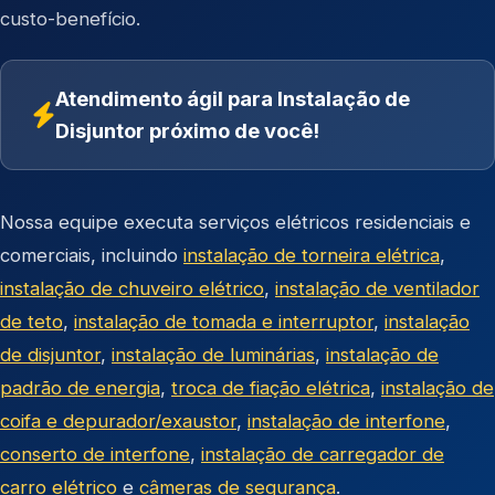
custo-benefício.
Atendimento ágil para Instalação de
Disjuntor próximo de você!
Nossa equipe executa serviços elétricos residenciais e
comerciais, incluindo
instalação de torneira elétrica
,
instalação de chuveiro elétrico
,
instalação de ventilador
de teto
,
instalação de tomada e interruptor
,
instalação
de disjuntor
,
instalação de luminárias
,
instalação de
padrão de energia
,
troca de fiação elétrica
,
instalação de
coifa e depurador/exaustor
,
instalação de interfone
,
conserto de interfone
,
instalação de carregador de
carro elétrico
e
câmeras de segurança
.