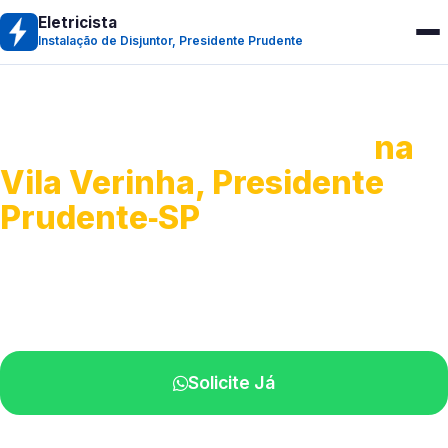
Eletricista
Instalação de Disjuntor, Presidente Prudente
Instalação de Disjuntor
na
Vila Verinha, Presidente
Prudente‑SP
Troca, ajuste e instalação de disjuntores.
Profissionais qualificados perto de você.
Solicite Já