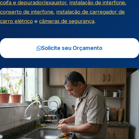
coifa e depurador/exaustor
,
instalação de interfone
,
conserto de interfone
,
instalação de carregador de
carro elétrico
e
câmeras de segurança
.
Solicite seu Orçamento