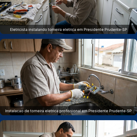
Eletricista instalando torneira eletrica em Presidente Prudente‑SP
Instalacao de torneira eletrica profissional em Presidente Prudente‑SP