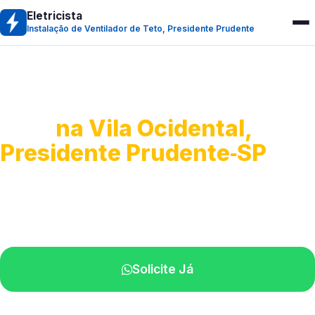
Eletricista
Instalação de Ventilador de Teto, Presidente Prudente
Instalação de Ventilador de
Teto
na Vila Ocidental,
Presidente Prudente‑SP
Montagem e ajustes em ventiladores.
Técnicos experientes na sua região.
Solicite Já