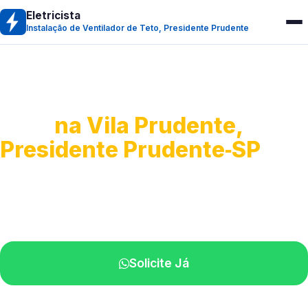
Eletricista
Instalação de Ventilador de Teto, Presidente Prudente
Instalação de Ventilador de
Teto
na Vila Prudente,
Presidente Prudente‑SP
Montagem e ajustes em ventiladores.
Técnicos experientes na sua região.
Solicite Já