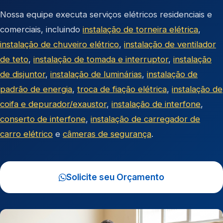
Nossa equipe executa serviços elétricos residenciais e
comerciais, incluindo
instalação de torneira elétrica
,
instalação de chuveiro elétrico
,
instalação de ventilador
de teto
,
instalação de tomada e interruptor
,
instalação
de disjuntor
,
instalação de luminárias
,
instalação de
padrão de energia
,
troca de fiação elétrica
,
instalação de
coifa e depurador/exaustor
,
instalação de interfone
,
conserto de interfone
,
instalação de carregador de
carro elétrico
e
câmeras de segurança
.
Solicite seu Orçamento