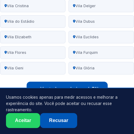
Vila Cristina
Vila Delger
Vila do Estádio
Vila Dubus
Vila Elizabeth
Vila Euclides
Vila Flores
Vila Furquim
Vila Geni
Vila Glória
Ver todos os bairros (+71)
Usamos cookies apenas para medir acessos e melhorar a
experiência do site. Você pode aceitar ou recusar esse
rastreamento.
Eletricista
Aceitar
Recusar
Cidade Jardim, Presidente Prudente