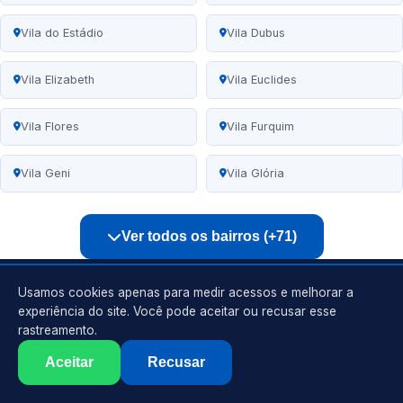
Vila do Estádio
Vila Dubus
Vila Elizabeth
Vila Euclides
Vila Flores
Vila Furquim
Vila Geni
Vila Glória
Ver todos os bairros (+71)
Usamos cookies apenas para medir acessos e melhorar a
experiência do site. Você pode aceitar ou recusar esse
Eletricista
rastreamento.
Vila Gloria, Presidente Prudente
Aceitar
Recusar
Serviços de eletricista, instalações, reparos e manutenções
elétricas residenciais e comerciais no Vila Glória, Presidente