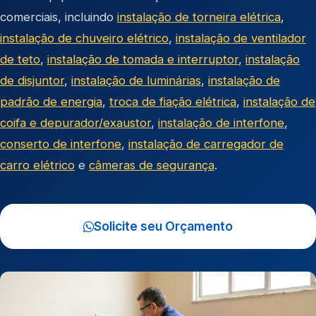
comerciais, incluindo
instalação de torneira elétrica
,
instalação de chuveiro elétrico
,
instalação de ventilador
de teto
,
instalação de tomada e interruptor
,
instalação
de disjuntor
,
instalação de luminárias
,
instalação de
padrão de energia
,
troca de fiação elétrica
,
instalação de
coifa e depurador/exaustor
,
instalação de interfone
,
conserto de interfone
,
instalação de carregador de
carro elétrico
e
câmeras de segurança
.
Solicite seu Orçamento