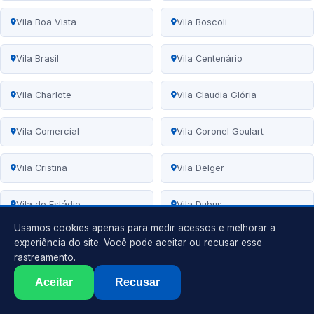
Vila Boa Vista
Vila Boscoli
Vila Brasil
Vila Centenário
Vila Charlote
Vila Claudia Glória
Vila Comercial
Vila Coronel Goulart
Vila Cristina
Vila Delger
Vila do Estádio
Vila Dubus
Usamos cookies apenas para medir acessos e melhorar a
Vila Elizabeth
Vila Euclides
experiência do site. Você pode aceitar ou recusar esse
rastreamento.
Vila Flores
Vila Furquim
Aceitar
Recusar
Vila Geni
Vila Glória