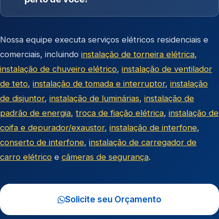
Nossa equipe executa serviços elétricos residenciais e
comerciais, incluindo
instalação de torneira elétrica
,
instalação de chuveiro elétrico
,
instalação de ventilador
de teto
,
instalação de tomada e interruptor
,
instalação
de disjuntor
,
instalação de luminárias
,
instalação de
padrão de energia
,
troca de fiação elétrica
,
instalação de
coifa e depurador/exaustor
,
instalação de interfone
,
conserto de interfone
,
instalação de carregador de
carro elétrico
e
câmeras de segurança
.
Solicite seu Orçamento