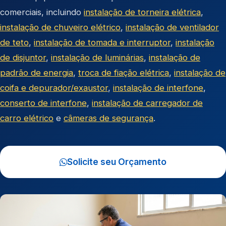
comerciais, incluindo
instalação de torneira elétrica
,
instalação de chuveiro elétrico
,
instalação de ventilador
de teto
,
instalação de tomada e interruptor
,
instalação
de disjuntor
,
instalação de luminárias
,
instalação de
padrão de energia
,
troca de fiação elétrica
,
instalação de
coifa e depurador/exaustor
,
instalação de interfone
,
conserto de interfone
,
instalação de carregador de
carro elétrico
e
câmeras de segurança
.
Solicite seu Orçamento