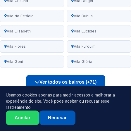
Vila Cristina
Vila Delger
Vila do Estádio
Vila Dubus
Vila Elizabeth
Vila Euclides
Vila Flores
Vila Furquim
Vila Geni
Vila Glória
Ver todos os bairros (+71)
Usamos cookies apenas para medir acessos e melhorar a
experiência do site. Você pode aceitar ou recusar esse
rastreamento.
Eletricista
Vila Angelica, Presidente Prudente
Aceitar
Recusar
Serviços de eletricista, instalações, reparos e manutenções