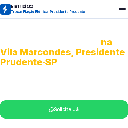
Eletricista
Trocar Fiação Elétrica, Presidente Prudente
Trocar Fiação Elétrica
na
Vila Marcondes, Presidente
Prudente‑SP
Serviços completos de rede elétrica.
Profissionais capacitados perto de você.
Solicite Já