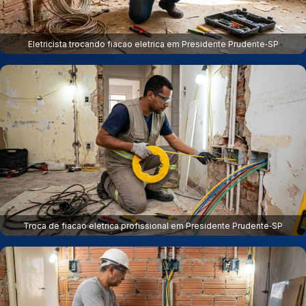
Eletricista trocando fiacao eletrica em Presidente Prudente‑SP
Troca de fiacao eletrica profissional em Presidente Prudente‑SP