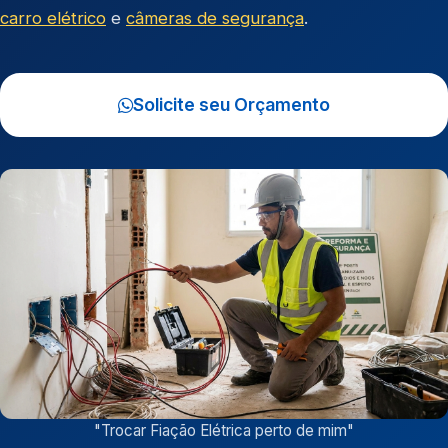
carro elétrico
e
câmeras de segurança
.
Solicite seu Orçamento
"
Trocar Fiação Elétrica perto de mim
"