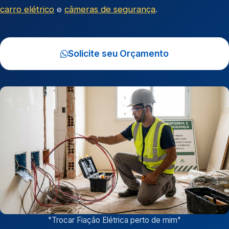
carro elétrico
e
câmeras de segurança
.
Solicite seu Orçamento
"
Trocar Fiação Elétrica perto de mim
"