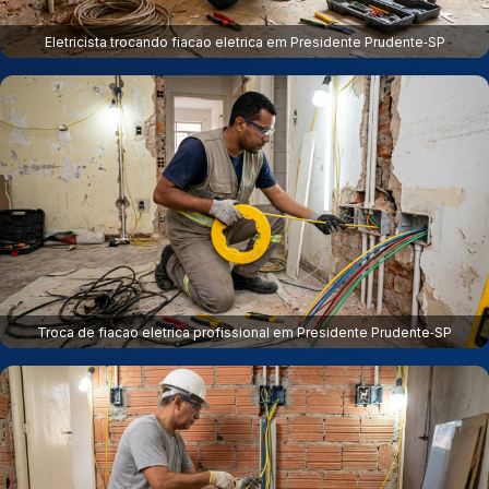
Eletricista trocando fiacao eletrica em Presidente Prudente‑SP
Troca de fiacao eletrica profissional em Presidente Prudente‑SP