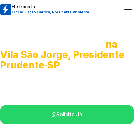
Eletricista
Trocar Fiação Elétrica, Presidente Prudente
Trocar Fiação Elétrica
na
Vila São Jorge, Presidente
Prudente‑SP
Serviços completos de rede elétrica.
Profissionais capacitados perto de você.
Solicite Já