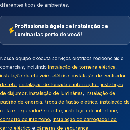
diferentes tipos de ambientes.
Profissionais ágeis de Instalação de
Luminárias perto de você!
Nossa equipe executa serviços elétricos residenciais e
comerciais, incluindo
instalação de torneira elétrica
,
instalação de chuveiro elétrico
,
instalação de ventilador
de teto
,
instalação de tomada e interruptor
,
instalação
de disjuntor
,
instalação de luminárias
,
instalação de
padrão de energia
,
troca de fiação elétrica
,
instalação de
coifa e depurador/exaustor
,
instalação de interfone
,
conserto de interfone
,
instalação de carregador de
carro elétrico
e
câmeras de segurança
.