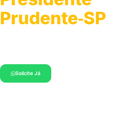
Prudente‑SP
Fixação, troca e ajuste de iluminação.
Profissionais atendendo perto de você.
Solicite Já